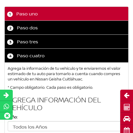
Paso uno
1
Paso dos
2
Paso tres
3
Paso cuatro
4
Agrega la información de tu vehículo y te enviaremos el valor
estimado de tu auto para tomarlo a cuenta cuando compres
un vehículo en Nissan Geisha Cuitláhuac.
* Campo obligatorio. Cada paso es obligatorio.
Abri
AGREGA INFORMACIÓN DEL
VEHÍCULO
Cot
*Año:
Pru
Cita