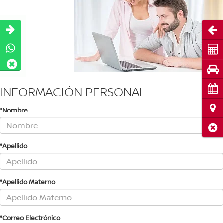
Abri
Cot
Pru
INFORMACIÓN PERSONAL
Cita
Ubi
*Nombre
Cerr
*Apellido
*Apellido Materno
*Correo Electrónico