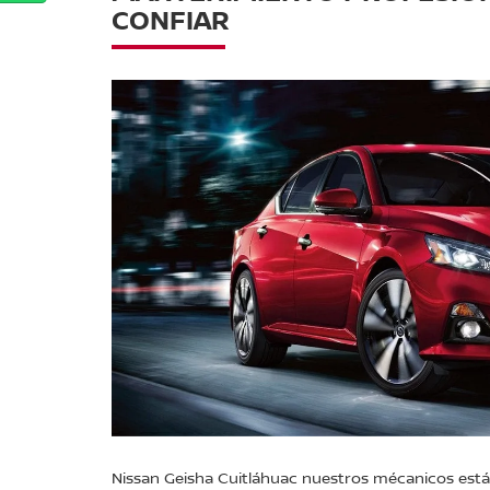
CONFIAR
Nissan Geisha Cuitláhuac nuestros mécanicos están 