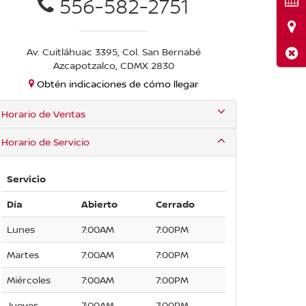
556-582-2751
Ubi
Av. Cuitláhuac 3395, Col. San Bernabé
Cerr
Azcapotzalco, CDMX 2830
Obtén indicaciones de cómo llegar
Horario de Ventas
Horario de Servicio
Servicio
Día
Abierto
Cerrado
Lunes
7:00AM
7:00PM
Martes
7:00AM
7:00PM
Miércoles
7:00AM
7:00PM
Jueves
7:00AM
7:00PM