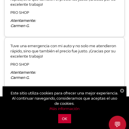
excelente trabajo!
PRO SHOP
Atentamente:
Carmen G.
Tuve una emergencia con mi auto y no solo me atendieron
rápido, sino que también el precio fue justo. ¡Gracias por su
excelente trabajo!
PRO SHOP
Atentamente:
Carmen G.
Este sitio utiliza cookies para ofrecer una mejor experiencia.
Al continuar navegando, consideramos que aceptas el uso
de cookies.
Más información
| Nissan Geisha Cuitláhuac
|
Av. Cuitláhuac 3395, Col. San
Bernabé,
Azcapotzalco,
CDMX,
México
2830
| Conmutador:
555-356-
OK
💬
0044
|
Contáctanos
|
Aviso de Privacidad
|
Mapa del sitio