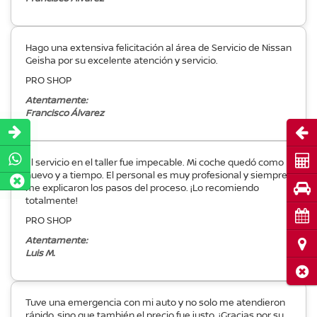
Hago una extensiva felicitación al área de Servicio de Nissan
Geisha por su excelente atención y servicio.
PRO SHOP
Atentamente:
Francisco Álvarez
Abri
Cot
El servicio en el taller fue impecable. Mi coche quedó como
nuevo y a tiempo. El personal es muy profesional y siempre
Pru
me explicaron los pasos del proceso. ¡Lo recomiendo
totalmente!
Cita
PRO SHOP
Atentamente:
Ubi
Luis M.
Cerr
Tuve una emergencia con mi auto y no solo me atendieron
rápido, sino que también el precio fue justo. ¡Gracias por su