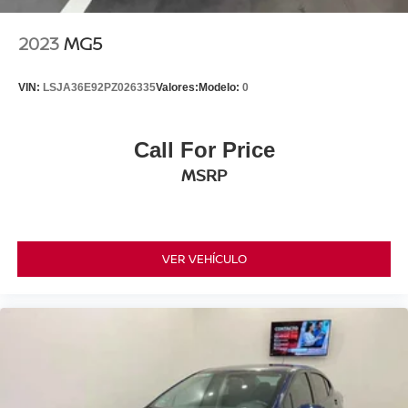
2023
MG5
VIN:
LSJA36E92PZ026335
Valores:
Modelo:
0
Call For Price
MSRP
VER VEHÍCULO