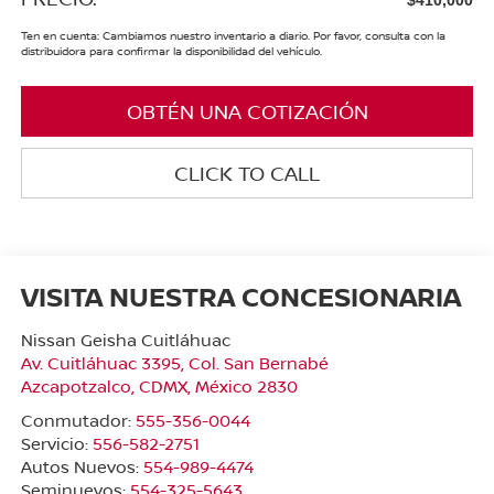
Ten en cuenta: Cambiamos nuestro inventario a diario. Por favor, consulta con la
distribuidora para confirmar la disponibilidad del vehículo.
OBTÉN UNA COTIZACIÓN
CLICK TO CALL
VISITA NUESTRA CONCESIONARIA
Nissan Geisha Cuitláhuac
Av. Cuitláhuac 3395, Col. San Bernabé
Azcapotzalco
,
CDMX
, México
2830
Conmutador:
555-356-0044
Servicio:
556-582-2751
Autos Nuevos:
554-989-4474
Seminuevos:
554-325-5643