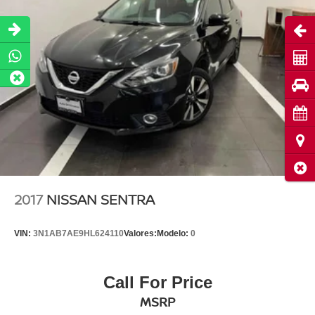
Abri
Cot
Pru
Cita
Ubi
Cerr
2017
NISSAN SENTRA
VIN:
3N1AB7AE9HL624110
Valores:
Modelo:
0
Call For Price
MSRP