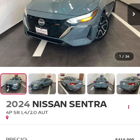
1
/
24
2024
NISSAN SENTRA
4P SR L4/2.0 AUT
PRECIO:
$410,000