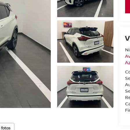
V
Ni
Av
A
C
Se
A
S
Re
Ca
F
 fotos