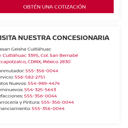
OBTÉN UNA COTIZACIÓN
ISITA NUESTRA CONCESIONARIA
ssan Geisha Cuitláhuac
. Cuitláhuac 3395, Col. San Bernabé
zcapotzalco
,
CDMX
, México
2830
onmutador:
555-356-0044
rvicio:
556-582-2751
utos Nuevos:
554-989-4474
eminuevos:
554-325-5643
facciones:
555-356-0044
rrocería y Pintura:
555-356-0044
inanciamiento:
555-356-0044