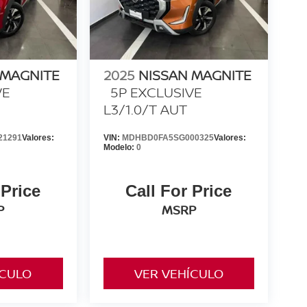
 MAGNITE
2025
NISSAN MAGNITE
VE
5P EXCLUSIVE
L3/1.0/T AUT
21291
Valores:
VIN:
MDHBD0FA5SG000325
Valores:
Modelo:
0
 Price
Call For Price
P
MSRP
ÍCULO
VER VEHÍCULO