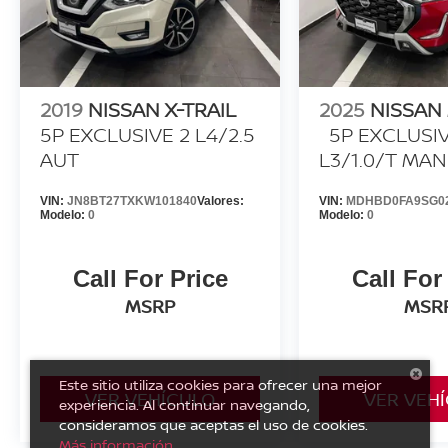
2019
NISSAN X-TRAIL
2025
NISSAN
5P EXCLUSIVE 2 L4/2.5
5P EXCLUSI
AUT
L3/1.0/T MAN
VIN:
JN8BT27TXKW101840
Valores:
VIN:
MDHBD0FA9SG0
Modelo:
0
Modelo:
0
Call For Price
Call For
MSRP
MSR
Este sitio utiliza cookies para ofrecer una mejor
VER VEHÍCULO
VER VEH
experiencia. Al continuar navegando,
consideramos que aceptas el uso de cookies.
Más información