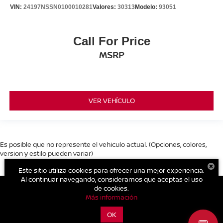
VIN:
24197NSSN0100010281
Valores:
30313
Modelo:
93051
Call For Price
MSRP
VER VEHÍCULO
Es posible que no represente el vehiculo actual. (Opciones, colores,
version y estilo pueden variar)
Este sitio utiliza cookies para ofrecer una mejor experiencia.
Al continuar navegando, consideramos que aceptas el uso
de cookies.
Más información
| Nissan Geisha Cuitláhuac
|
Av. Cuitláhuac 3395, Col. San
Bernabé,
Azcapotzalco,
CDMX,
México
2830
| Conmutador:
555-356-
OK
0044
|
Contáctanos
|
Aviso de Privacidad
|
Mapa del sitio