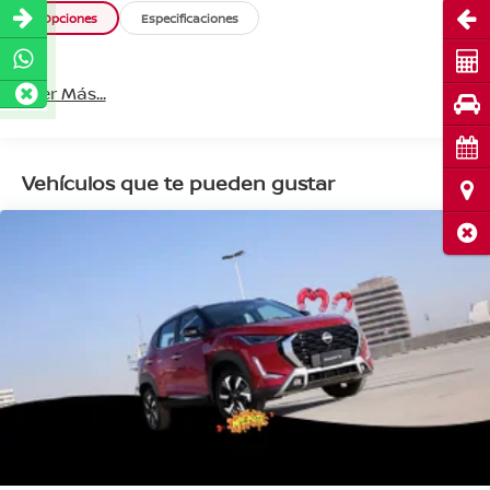
Abri
Opciones
Especificaciones
Cot
Leer Más...
Pru
Cita
Vehículos que te pueden gustar
Ubi
Cerr