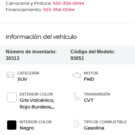
Carrocería y Pintura:
555-356-0044
Financiamiento:
555-356-0044
Información del vehículo
Número de inventario:
Código del Modelo:
30313
93051
CATEGORÍA
MOTOR
SUV
FWD
EXTERIOR COLOR
TRANSMISIÓN
Gris Volcánico,
CVT
Rojo Burdeos,
Blanco Aperlado,
Azul Imperial, Gris
INTERIOR COLOR
TIPO DE COMBUSTIBLE
Oxford,
Negro
Gasolina
Blanco/Negro,