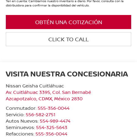
Ten en cuenta: Cambiamos nuestro inventario a diario. Por favor, consulta con la
distribuidora para confirmar la disponibilidad del vehículo.
OBTÉN UNA COTIZACIÓN
CLICK TO CALL
VISITA NUESTRA CONCESIONARIA
Nissan Geisha Cuitláhuac
Av. Cuitláhuac 3395, Col. San Bernabé
Azcapotzalco
,
CDMX
, México
2830
Conmutador:
555-356-0044
Servicio:
556-582-2751
Autos Nuevos:
554-989-4474
Seminuevos:
554-325-5643
Refacciones:
555-356-0044