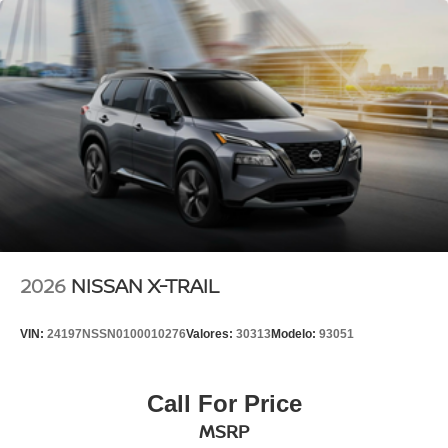
2026
NISSAN X-TRAIL
VIN:
24197NSSN0100010276
Valores:
30313
Modelo:
93051
Call For Price
MSRP