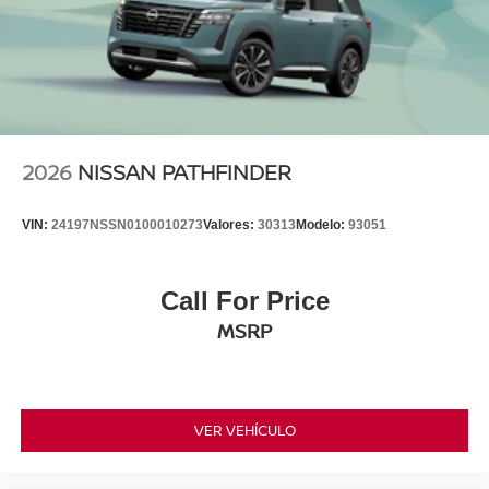
2026
NISSAN PATHFINDER
VIN:
24197NSSN0100010273
Valores:
30313
Modelo:
93051
Call For Price
MSRP
VER VEHÍCULO