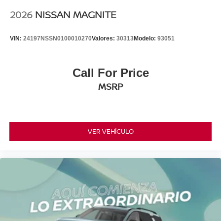
2026
NISSAN MAGNITE
VIN:
24197NSSN0100010270
Valores:
30313
Modelo:
93051
Call For Price
MSRP
VER VEHÍCULO