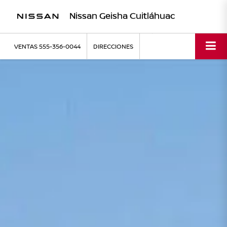
Nissan Geisha Cuitláhuac
VENTAS
555-356-0044
DIRECCIONES