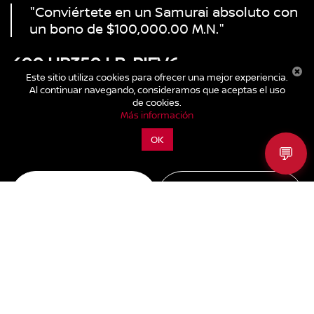
"Conviértete en un Samurai absoluto con
un bono de $100,000.00 M.N."
400 HP
350 LB-PIE
V6
Este sitio utiliza cookies para ofrecer una mejor experiencia.
Potencia
Torque
Biturbo
Al continuar navegando, consideramos que aceptas el uso
de cookies.
ESTRENA DESDE:
Más información
$1,280,100
OK
💬
Cotízalo
Consultar un
Asesor