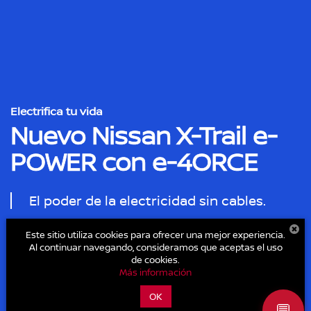
Electrifica tu vida
Nuevo Nissan X-Trail e-
POWER con e-4ORCE
El poder de la electricidad sin cables.
210 HP
243 LB-PIE
3 cilindros
4WD
Este sitio utiliza cookies para ofrecer una mejor experiencia.
Al continuar navegando, consideramos que aceptas el uso
Potencia
Torque
Motor 1.5L
Tracción
de cookies.
Más información
ESTRENA DESDE:
OK
$751,990
💬