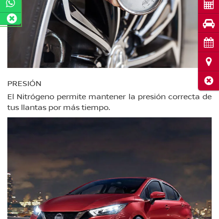
Cot
Pru
Cita
Ubi
Cerr
PRESIÓN
El Nitrógeno permite mantener la presión correcta de
tus llantas por más tiempo.