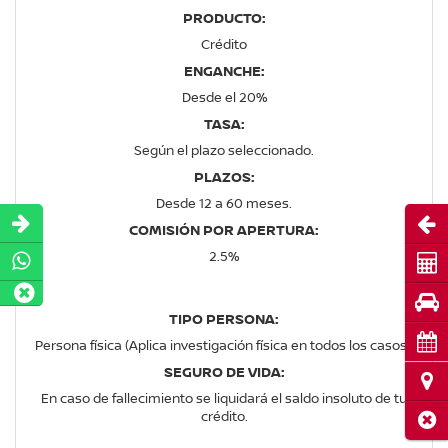
PRODUCTO:
Crédito
ENGANCHE:
Desde el 20%
TASA:
Según el plazo seleccionado.
PLAZOS:
Desde 12 a 60 meses.
Abri
COMISIÓN POR APERTURA:
2.5%
Cot
Pru
TIPO PERSONA:
Cita
Persona física (Aplica investigación física en todos los casos).
SEGURO DE VIDA:
Ubi
En caso de fallecimiento se liquidará el saldo insoluto de tu
crédito.
Cerr