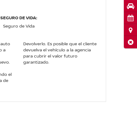
Pru
SEGURO DE VIDA:
Cita
Seguro de Vida
Ubi
Cerr
 auto
Devolverlo. Es posible que el cliente
o a
devuelva el vehículo a la agencia
para cubrir el valor futuro
uevo.
garantizado.
ndo el
a de