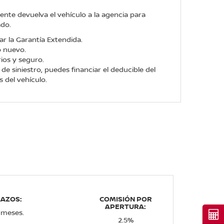
liente devuelva el vehículo a la agencia para
ado.
ar la Garantía Extendida.
o nuevo.
ios y seguro.
de siniestro, puedes financiar el deducible del
 del vehículo.
LAZOS:
COMISIÓN POR
APERTURA:
 meses.
Cot
2.5%