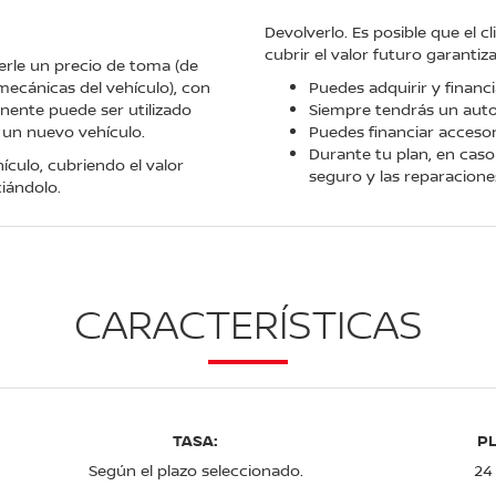
Devolverlo. Es posible que el c
cubrir el valor futuro garantiz
erle un precio de toma (de
mecánicas del vehículo), con
Puedes adquirir y financi
manente puede ser utilizado
Siempre tendrás un aut
 un nuevo vehículo.
Puedes financiar accesor
Durante tu plan, en caso 
ículo, cubriendo el valor
seguro y las reparaciones
iándolo.
CARACTERÍSTICAS
TASA:
P
Según el plazo seleccionado.
24